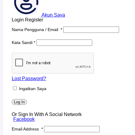
Akun Saya
Login
Register
Nama Pengguna / Email
*
Kata Sandi
*
Lost Password?
Ingatkan Saya
Log In
Or Sign In With A Social Network
Facebook
Email Address
*