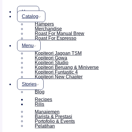
Home
Catalog
Hampers
Merchandise
Roast For Manual Brew
Roast For Espresso
Menu
Kopiteori Jagoan TSM
Kopiteori Gowa
Kopiteori Studio
Kopiteori Beruang & Miniverse
Kopiteori Funtastic 4
Kopiteori New Chapter
Stories
Blog
Recipes
Rilis
Manajemen
Barista & Prestasi
Portofolio & Events
Pelatihan