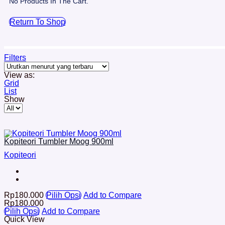
No Products In The Cart.
Return To Shop
Filters
View as:
Grid
List
Show
Kopiteori Tumbler Moog 900ml
Kopiteori
Rp
180.000
Pilih Opsi
Add to Compare
Rp
180.000
Pilih Opsi
Add to Compare
Quick View